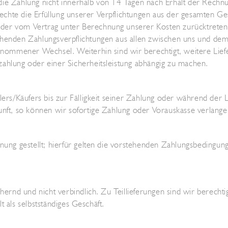
ie Zahlung nicht innerhalb von 14 Tagen nach Erhalt der Rechnun
chte die Erfüllung unserer Verpflichtungen aus der gesamten Ge
der vom Vertrag unter Berechnung unserer Kosten zurücktreten
henden Zahlungsverpflichtungen aus allen zwischen uns und dem B
ngenommener Wechsel. Weiterhin sind wir berechtigt, weitere Lie
ahlung oder einer Sicherheitsleistung abhängig zu machen.
lers/Käufers bis zur Fälligkeit seiner Zahlung oder während der 
unft, so können wir sofortige Zahlung oder Vorauskasse verlange
hnung gestellt; hierfür gelten die vorstehenden Zahlungsbedingu
ernd und nicht verbindlich. Zu Teillieferungen sind wir berechtigt
lt als selbstständiges Geschäft.