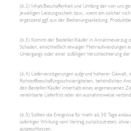
(6.2) Inhalt/Beschaffenheit und Umfang der von uns ges
jeweiligen Leistungsschein bzw., wenn ein solcher nic
ergänzend ggf. aus der Bedienungsanleitung. Produktb
(6.3) Kommt der Besteller/Käufer in Annahmeverzug ode
Schaden, einschließlich etwaiger Mehraufwendungen ers
Untergangs oder einer zufälligen Verschlechterung der 
(6.4) Lieferverzögerungen aufgrund höherer Gewalt, wi
Rohstoffbeschaffungsschwierigkeiten, behördlichen Ano
den Besteller/Käufer innerhalb eines angemessenen Ze
vereinbarte Lieferfrist oder ein ausnahmsweise verbin
(6.5) Sollten die Ereignisse für mehr als 30 Tage anda
sofortiger Wirkung vom Vertrag zurückzutreten, ohne d
ausgeschlossen.