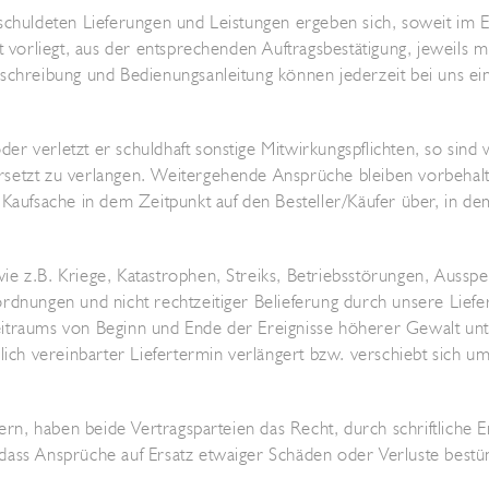
chuldeten Lieferungen und Leistungen ergeben sich, soweit im Ein
ht vorliegt, aus der entsprechenden Auftragsbestätigung, jeweils
eschreibung und Bedienungsanleitung können jederzeit bei uns e
r verletzt er schuldhaft sonstige Mitwirkungspflichten, so sind 
etzt zu verlangen. Weitergehende Ansprüche bleiben vorbehalten.
Kaufsache in dem Zeitpunkt auf den Besteller/Käufer über, in dem
e z.B. Kriege, Katastrophen, Streiks, Betriebsstörungen, Ausspe
rdnungen und nicht rechtzeitiger Belieferung durch unsere Liefe
itraums von Beginn und Ende der Ereignisse höherer Gewalt unt
dlich vereinbarter Liefertermin verlängert bzw. verschiebt sich 
uern, haben beide Vertragsparteien das Recht, durch schriftliche 
ass Ansprüche auf Ersatz etwaiger Schäden oder Verluste bestünd