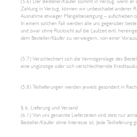
(5.6) Der Besteller/Käufer kommt in Verzug, wenn er d
Zahlung in Verzug, können wir unbeschadet anderer Re
Ausnahme etwaiger Mängelbeseitigung – aufschieben o
In einem solchen Fall werden alle uns gegenüber beste
und zwar ohne Rücksicht auf die Laufzeit evtl. herei
dem Besteller/Käufer zu verweigern, von einer Vorausz
(5.7) Verschlechtert sich die Vermögenslage des Bestel
eine ungünstige oder sich verschlechternde Kreditausk
(5.8) Teillieferungen werden jeweils gesondert in Rec
§ 6. Lieferung und Versand
(6.1) Von uns genannte Lieferzeiten sind stets nur annäh
Besteller/Käufer ohne Interesse ist. Jede Teillieferung gi