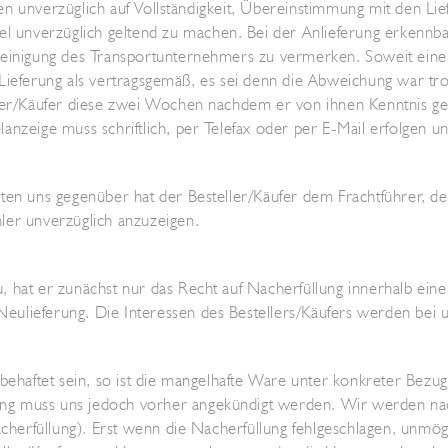
ungen unverzüglich auf Vollständigkeit, Übereinstimmung mit den 
 unverzüglich geltend zu machen. Bei der Anlieferung erkennb
cheinigung des Transportunternehmers zu vermerken. Soweit ein
ge Lieferung als vertragsgemäß, es sei denn die Abweichung war tr
eller/Käufer diese zwei Wochen nachdem er von ihnen Kenntnis 
anzeige muss schriftlich, per Telefax oder per E-Mail erfolgen 
ten uns gegenüber hat der Besteller/Käufer dem Frachtführer, de
ler unverzüglich anzuzeigen.
 hat er zunächst nur das Recht auf Nacherfüllung innerhalb eine
ulieferung. Die Interessen des Bestellers/Käufers werden bei 
 behaftet sein, so ist die mangelhafte Ware unter konkreter Bez
ng muss uns jedoch vorher angekündigt werden. Wir werden na
acherfüllung). Erst wenn die Nacherfüllung fehlgeschlagen, unmög